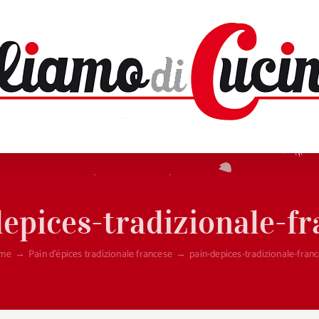
epices-tradizionale-f
me
→
Pain d’épices tradizionale francese
→
pain-depices-tradizionale-fran