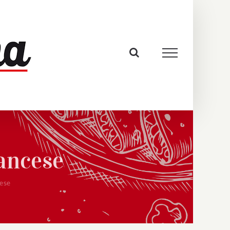
rancese
cese