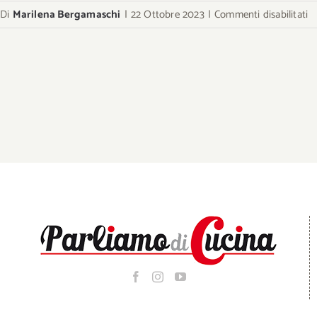
s
Di
Marilena Bergamaschi
|
22 Ottobre 2023
|
Commenti disabilitati
ca
e
m