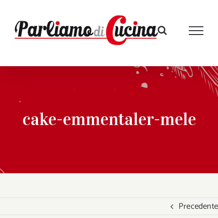
Salta
al
contenuto
cake-emmentaler-mele
Precedente