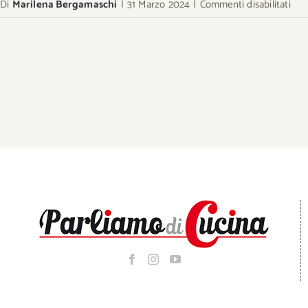
su
Di
Marilena Bergamaschi
|
31 Marzo 2024
|
Commenti disabilitati
col
cioc