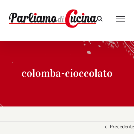
Salta
al
contenuto
colomba-cioccolato
Precedente