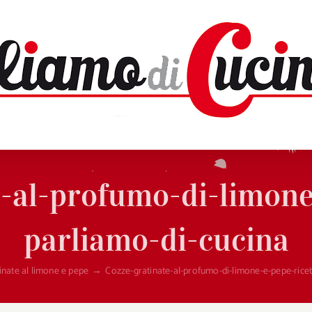
-al-profumo-di-limone
parliamo-di-cucina
inate al limone e pepe
→
Cozze-gratinate-al-profumo-di-limone-e-pepe-ricet