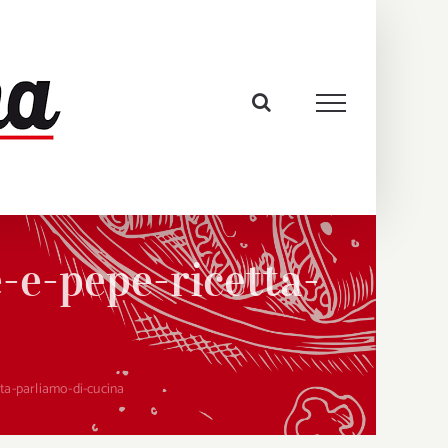
-e-pepe-ricetta-
ta-parliamo-di-cucina