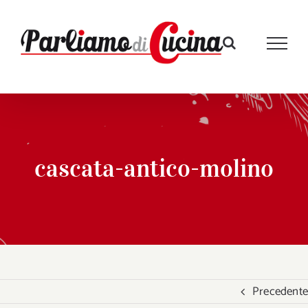
Salta
al
contenuto
cascata-antico-molino
Precedente