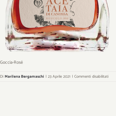
Goccia-Rosé
su
Di
Marilena Bergamaschi
|
23 Aprile 2021
|
Commenti disabilitati
Gocc
Ros