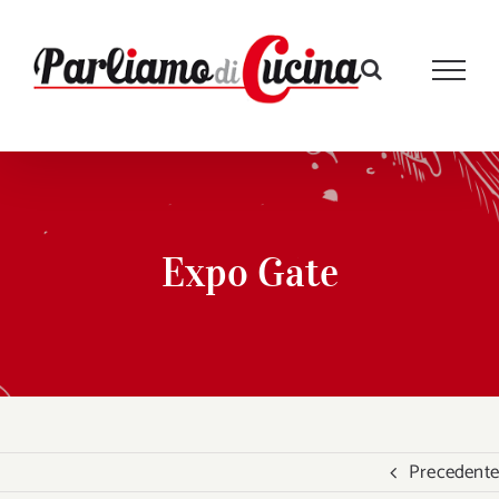
Salta
al
contenuto
Expo Gate
Precedente