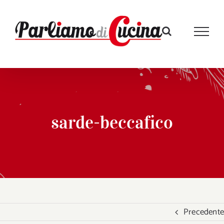
Salta
al
contenuto
sarde-beccafico
Precedente