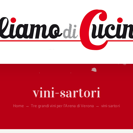
vini-sartori
Home
→
Tre grandi vini per l’Arena di Verona
→
vini-sartori