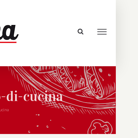
-di-cucina
ucina