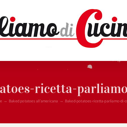
atoes-ricetta-parliamo
e
→
Baked potatoes all’americana
→
Baked-potatoes-ricetta-parliamo-di-c