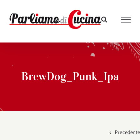
Salta
al
contenuto
BrewDog_Punk_Ipa
Precedente