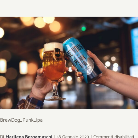
BrewDog_Punk_Ipa
s
Di
Marilena Bergamaschi
|
18 Gennaio 2023
|
Commenti disabilitati