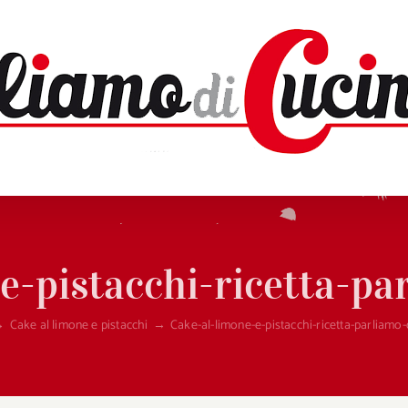
e-pistacchi-ricetta-pa
→
Cake al limone e pistacchi
→
Cake-al-limone-e-pistacchi-ricetta-parliamo-