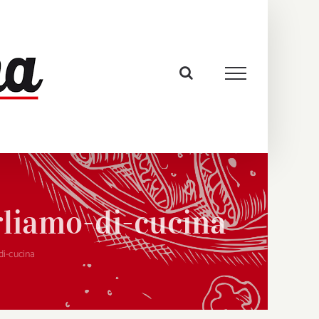
rliamo-di-cucina
di-cucina