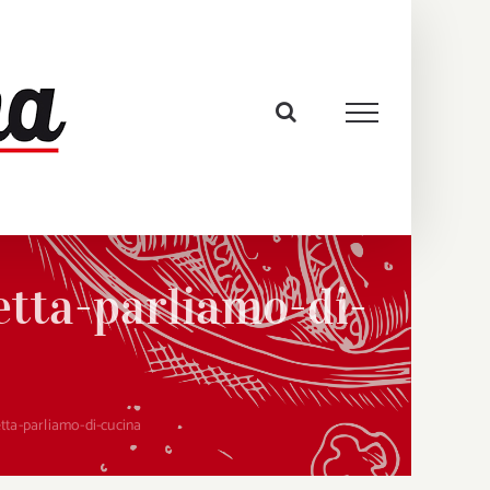
etta-parliamo-di-
etta-parliamo-di-cucina