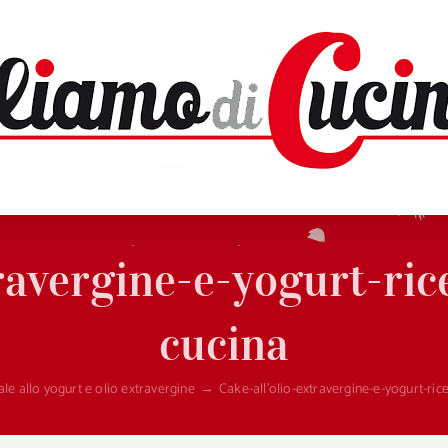
travergine-e-yogurt-ric
cucina
le allo yogurt e olio extravergine
→
Cake-all’olio-extravergine-e-yogurt-ric