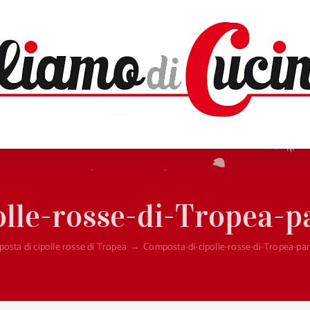
lle-rosse-di-Tropea-p
osta di cipolle rosse di Tropea
→
Composta-di-cipolle-rosse-di-Tropea-par