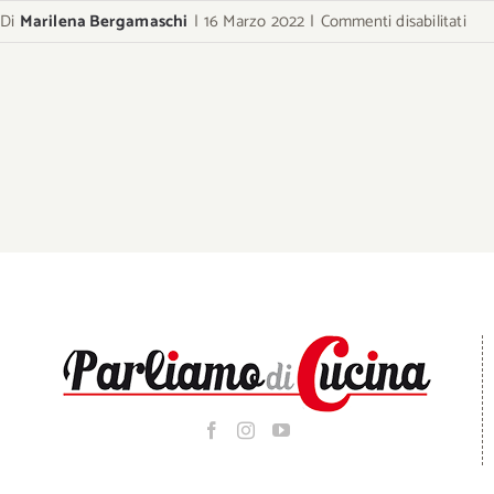
su
Di
Marilena Bergamaschi
|
16 Marzo 2022
|
Commenti disabilitati
Gela
fior
car
birr