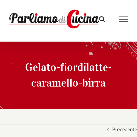
Salta
al
contenuto
Gelato-fiordilatte-
caramello-birra
Precedente