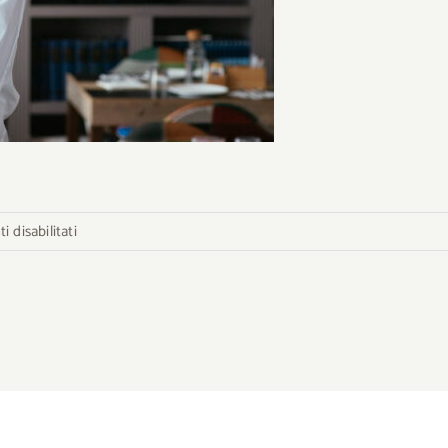
su
 disabilitati
Giuseppe-
Papallo