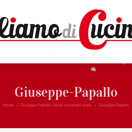
Giuseppe-Papallo
Home
→
Giuseppe Papallo: mood contemporaneo
→
Giuseppe-Papallo