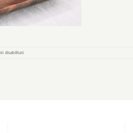
su
 disabilitati
prugne-
California