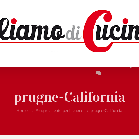
prugne-California
Home
→
Prugne alleate per il cuore
→
prugne-California