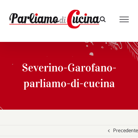
Salta
al
contenuto
Severino-Garofano-
parliamo-di-cucina
Precedente