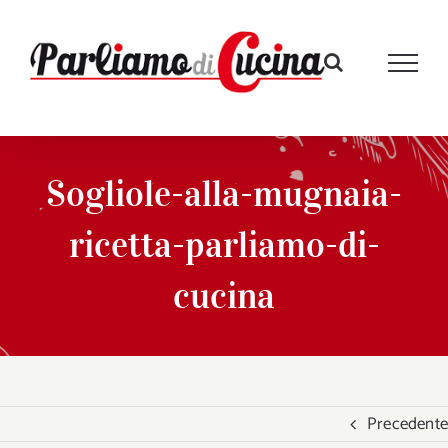
Salta
al
contenuto
Sogliole-alla-mugnaia-
ricetta-parliamo-di-
cucina
Precedente