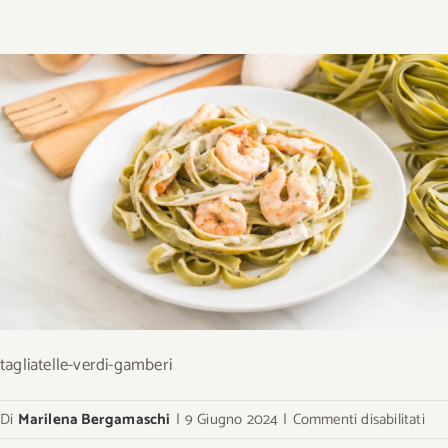
tagliatelle-verdi-gamberi
su
Di
Marilena Bergamaschi
|
9 Giugno 2024
|
Commenti disabilitati
tagl