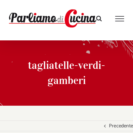
Salta
al
contenuto
tagliatelle-verdi-
gamberi
Precedente