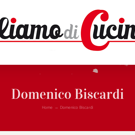
Domenico Biscardi
Home
→
Domenico Biscardi