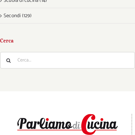
Scuola di cucina (14)
Secondi (129)
Cerca
Cerca
per: