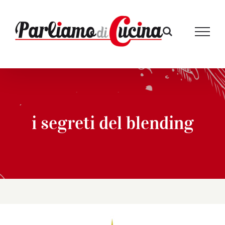
Salta
al
contenuto
i segreti del blending