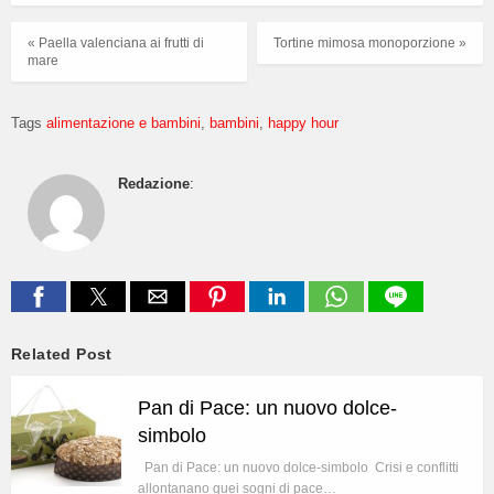
« Paella valenciana ai frutti di
Tortine mimosa monoporzione »
mare
Tags
alimentazione e bambini
bambini
happy hour
Redazione
:
Related Post
Pan di Pace: un nuovo dolce-
simbolo
Pan di Pace: un nuovo dolce-simbolo Crisi e conflitti
allontanano quei sogni di pace…