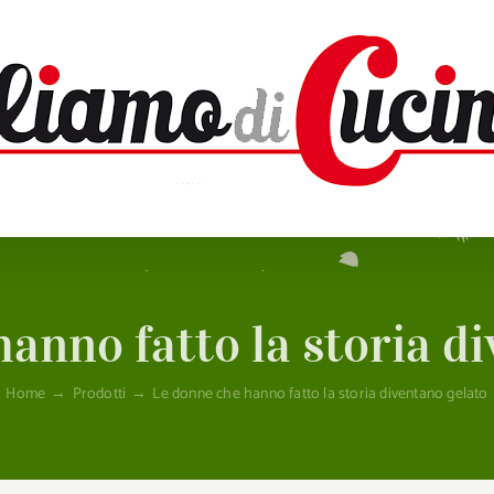
anno fatto la storia d
Home
→
Prodotti
→
Le donne che hanno fatto la storia diventano gelato