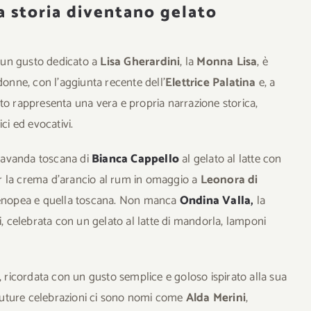
a storia diventano gelato
n un gusto dedicato a
Lisa Gherardini
, la
Monna Lisa
, è
donne, con l’aggiunta recente dell’
Elettrice Palatina
e, a
to rappresenta una vera e propria narrazione storica,
ci ed evocativi.
a lavanda toscana di
Bianca Cappello
al gelato al latte con
r la crema d’arancio al rum in omaggio a
Leonora di
artenopea e quella toscana. Non manca
Ondina Valla
,
la
i, celebrata con un gelato al latte di mandorla, lamponi
, ricordata con un gusto semplice e goloso ispirato alla sua
e future celebrazioni ci sono nomi come
Alda Merini
,