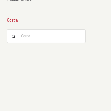
Cerca
Cerca
per: