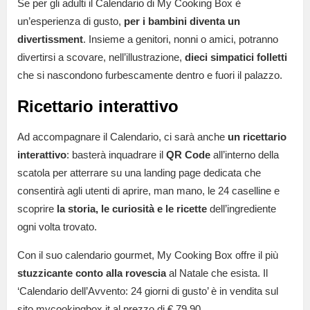
Se per gli adulti il Calendario di My Cooking Box è
un’esperienza di gusto,
per i bambini diventa un
divertissment
. Insieme a genitori, nonni o amici, potranno
divertirsi a scovare, nell’illustrazione,
dieci simpatici folletti
che si nascondono furbescamente dentro e fuori il palazzo.
Ricettario interattivo
Ad accompagnare il Calendario, ci sarà anche
un ricettario
interattivo
: basterà inquadrare il
QR Code
all’interno della
scatola per atterrare su una landing page dedicata che
consentirà agli utenti di aprire, man mano, le 24 caselline e
scoprire
la storia, le curiosità e le ricette
dell’ingrediente
ogni volta trovato.
Con il suo calendario gourmet, My Cooking Box offre il più
stuzzicante conto alla rovescia
al Natale che esista.
Il
‘Calendario dell’Avvento: 24 giorni di gusto’ è in vendita sul
sito mycookingbox.it al prezzo di € 79,90.