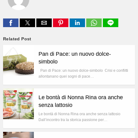
Related Post
Pan di Pace: un nuovo dolce-
simbolo
Pan di Pace: un nuovo dolce-simbolo Crisi e conflitti
allontanano quei sogni di pace…
Le bontà di Nonna Rina ora anche
senza lattosio
Le bontà di Nonna Rina ora anche senza lattosio
Dall’incontro tra la storica passione per…