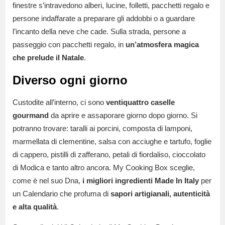
finestre s’intravedono alberi, lucine, folletti, pacchetti regalo e
persone indaffarate a preparare gli addobbi o a guardare
l’incanto della neve che cade. Sulla strada, persone a
passeggio con pacchetti regalo, in
un’atmosfera magica
che prelude il Natale
.
Diverso ogni giorno
Custodite all’interno, ci sono
ventiquattro caselle
gourmand
da aprire e assaporare giorno dopo giorno. Si
potranno trovare: taralli ai porcini, composta di lamponi,
marmellata di clementine, salsa con acciughe e tartufo, foglie
di cappero, pistilli di zafferano, petali di fiordaliso, cioccolato
di Modica e tanto altro ancora. My Cooking Box sceglie,
come è nel suo Dna,
i migliori ingredienti Made In Italy
per
un Calendario che profuma di
sapori artigianali, autenticità
e alta qualità
.