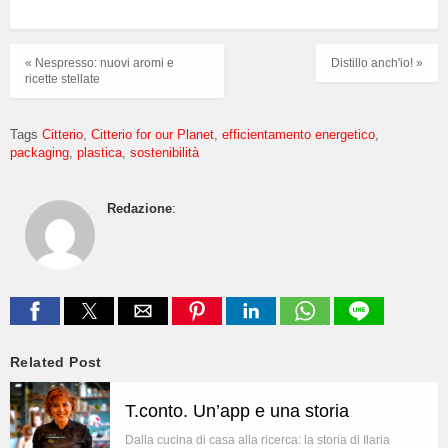
« Nespresso: nuovi aromi e
Distillo anch'io! »
ricette stellate
Tags
Citterio
Citterio for our Planet
efficientamento energetico
packaging
plastica
sostenibilità
Redazione
:
Related Post
T.conto. Un’app e una storia
Dalla cucina di casa alla ricerca: la storia di Ilaria