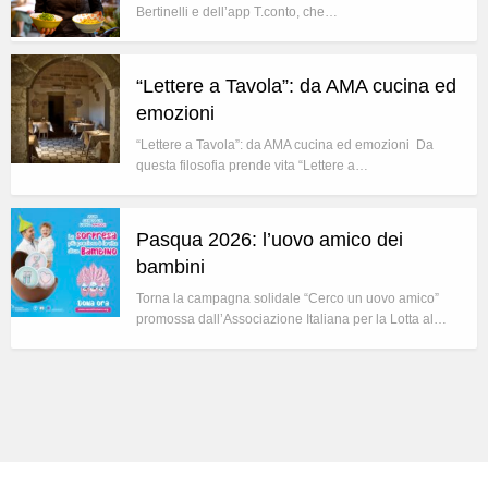
Bertinelli e dell’app T.conto, che…
“Lettere a Tavola”: da AMA cucina ed
emozioni
“Lettere a Tavola”: da AMA cucina ed emozioni Da
questa filosofia prende vita “Lettere a…
Pasqua 2026: l’uovo amico dei
bambini
Torna la campagna solidale “Cerco un uovo amico”
promossa dall’Associazione Italiana per la Lotta al…