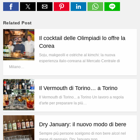
Related Post
Il cocktail delle Olimpiadi lo offre la
Corea
Soju, makgeolli e ostriche al kimchi: la nuova
esperienza italo-coreana al Mercato Centrale di
Milano…
Il Vermouth di Torino… a Torino
Il Vermouth di Torino... a Torino Un lavoro a regola
d'arte per preparare la più…
Dry January: il nuovo modo di bere
Sempre più persone scelgono di non bere alcol nel
mese di gennaio. Dry January non…