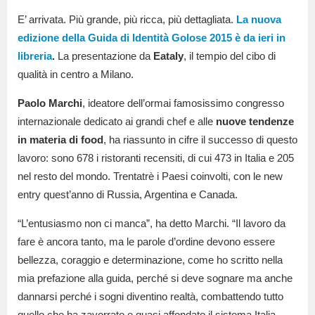
E’ arrivata. Più grande, più ricca, più dettagliata.
La nuova
edizione della Guida di Identità Golose 2015 è da ieri in
libreria
.
La presentazione da
Eataly
, il tempio del cibo di
qualità in centro a Milano.
Paolo Marchi
, ideatore dell’ormai famosissimo congresso
internazionale dedicato ai grandi chef e alle
nuove tendenze
in materia di food
, ha riassunto in cifre il successo di questo
lavoro: sono 678 i ristoranti recensiti, di cui 473 in Italia e 205
nel resto del mondo. Trentatrè i Paesi coinvolti, con le new
entry quest’anno di Russia, Argentina e Canada.
“L’entusiasmo non ci manca”, ha detto Marchi. “Il lavoro da
fare è ancora tanto, ma le parole d’ordine devono essere
bellezza, coraggio e determinazione, come ho scritto nella
mia prefazione alla guida, perché si deve sognare ma anche
dannarsi perché i sogni diventino realtà, combattendo tutto
quello che ha zavorrato e quasi affondato il sistema Italia.