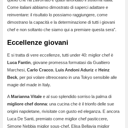
Come italiani abbiamo dimostrato di saperci adattare e
reinventare: il risultato lo possiamo raggiungere, come
dimostrano la capacità e la determinazione di tutti i giovani
chef e non soltanto che siamo qui a premiare questa sera”.
Eccellenze giovani
E si tratta di vere eccellenze, tutti under 40: miglior chef è
Luca Fantin
, giovane promessa formatasi da Gualtiero
Marchesi,
Carlo Cracco
,
Luis Andoni Aduriz
e
Heinz
Beck
, per poi volare oltreoceano in una Tokyo sensibile alle
magie del made in Italy.
A
Marianna Vitale
e al suo splendido sorriso la palma di
migliore chef donna
: una cucina che è il trionfo delle sue
origini napoletane, rivisitate con gusto ed eleganza. E ancora
Luca De Santi, premiato come miglior chef pasticcere,
Simone Nebbia miglior sous-chef, Elisa Bellavia miglior