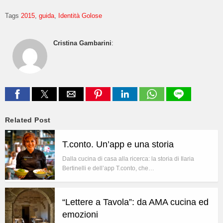
Tags
2015
guida
Identità Golose
Cristina Gambarini
:
Related Post
T.conto. Un’app e una storia
Dalla cucina di casa alla ricerca: la storia di Ilaria
Bertinelli e dell’app T.conto, che…
“Lettere a Tavola”: da AMA cucina ed
emozioni