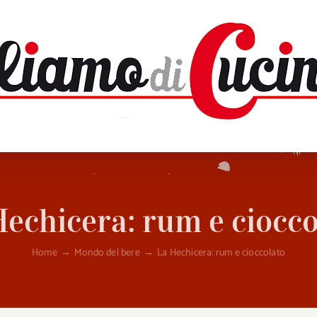
Hechicera: rum e ciocco
Home
→
Mondo del bere
→
La Hechicera: rum e cioccolato