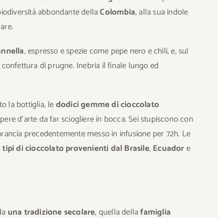
 biodiversità abbondante della
Colombia
, alla sua indole
are.
annella
, espresso e spezie come pepe nero e chili, e, sul
 e confettura di prugne.
Inebria il finale lungo ed
 la bottiglia, le
dodici gemme di cioccolato
ere d’arte da far sciogliere in bocca. Sei stupiscono con
arancia precedentemente messo in infusione per 72h. Le
tipi di cioccolato provenienti dal Brasile
,
Ecuador
e
 da
una tradizione secolare
, quella della
famiglia