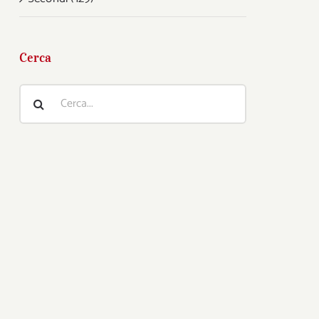
Cerca
Cerca
per: