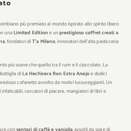
ato
olombiano più premiato al mondo ispirato allo spirito libero
on una
Limited Edition
e un
prestigioso coffret creati a
gna
, fondatori di
T’a Milano
, innovatori dell’alta pasticceria
o più soave che quello tra il rum e il cioccolato. La
ottiglia di
La Hechicera Ron Extra Anejo
e dodici
prezioso cofanetto avvolto da motivi lussureggianti.
Un
nfaticabili, cercatori di piacere, mangiatori di libri e
uce con
sentori di caffè e vaniglia
avvolti da spire di