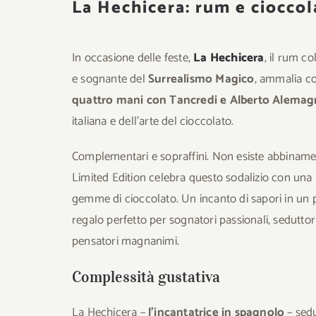
La Hechicera: rum e cioccol
In occasione delle feste,
La Hechicera
, il rum c
e sognante del
Surrealismo Magico
, ammalia c
quattro mani con Tancredi e Alberto Alema
italiana e dell’arte del cioccolato.
Complementari e sopraffini. Non esiste abbinament
Limited Edition celebra questo sodalizio con una b
gemme di cioccolato. Un incanto di sapori in un 
regalo perfetto per sognatori passionali, seduttori i
pensatori magnanimi.
Complessità gustativa
La Hechicera –
l’incantatrice in spagnolo
– sed