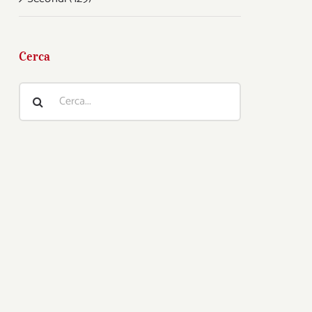
Cerca
Cerca
per: