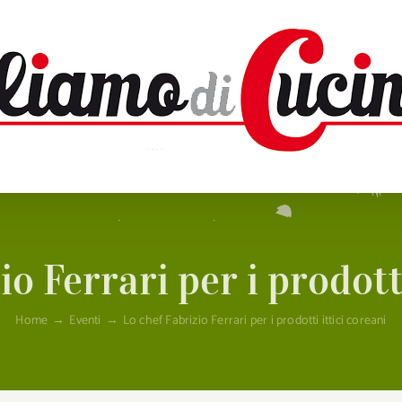
io Ferrari per i prodotti
Home
→
Eventi
→
Lo chef Fabrizio Ferrari per i prodotti ittici coreani