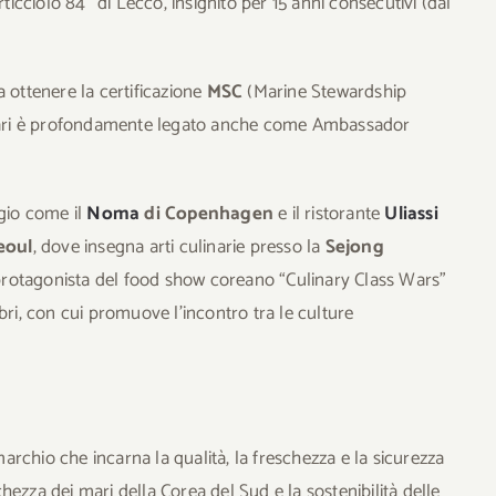
rticciolo 84” di Lecco, insignito per 15 anni consecutivi (dal
 a ottenere la certificazione
MSC
(Marine Stewardship
errari è profondamente legato anche come Ambassador
igio come il
Noma
di Copenhagen
e il ristorante
Uliassi
Seoul
, dove insegna arti culinarie presso la
Sejong
 protagonista del food show coreano “Culinary Class Wars”
bri, con cui promuove l’incontro tra le culture
marchio che incarna la qualità, la freschezza e la sicurezza
cchezza dei mari della Corea del Sud e la sostenibilità delle