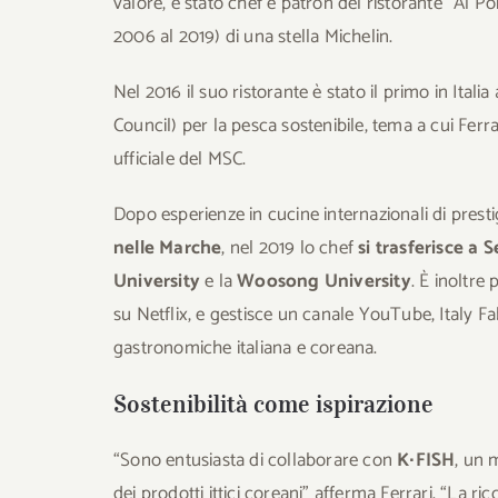
valore, è stato chef e patron del ristorante “Al Po
2006 al 2019) di una stella Michelin.
Nel 2016 il suo ristorante è stato il primo in Italia
Council) per la pesca sostenibile, tema a cui F
ufficiale del MSC.
Dopo esperienze in cucine internazionali di prest
nelle Marche
, nel 2019 lo chef
si trasferisce a 
University
e la
Woosong University
. È inoltre
su Netflix, e gestisce un canale YouTube, Italy Fa
gastronomiche italiana e coreana.
Sostenibilità come ispirazione
“Sono entusiasta di collaborare con
K∙FISH
, un 
dei prodotti ittici coreani” afferma Ferrari. “La ri