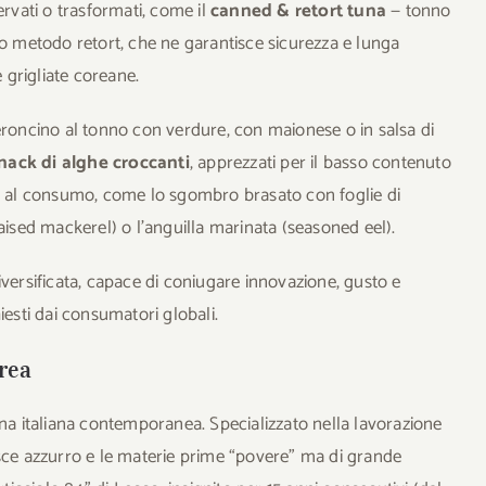
ervati o trasformati, come il
canned & retort tuna
— tonno
vo metodo retort, che ne garantisce sicurezza e lunga
e grigliate coreane.
eroncino al tonno con verdure, con maionese o in salsa di
nack di alghe croccanti
, apprezzati per il basso contenuto
 al consumo, come lo sgombro brasato con foglie di
aised mackerel) o l’anguilla marinata (seasoned eel).
iversificata, capace di coniugare innovazione, gusto e
iesti dai consumatori globali.
orea
ina italiana contemporanea. Specializzato nella lavorazione
esce azzurro e le materie prime “povere” ma di grande