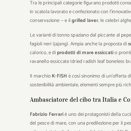
Tra le principali categorie figurano prodotti cons
in scatola lavorato e confezionato con l’innovati
conservazione — e il
grilled laver
, le celebri algh
Le varianti di tonno spaziano dal piccante al pep
fagioli neri (jajang). Ampia anche la proposta di
s
calorico, e di
prodotti di mare essiccati
o pronti
ravanello essiccate (dried radish leaf boneless br
Il marchio
K∙FISH
è così sinonimo di un’offerta d
sostenibilità ambientale, elementi sempre più rich
Ambasciatore del cibo tra Italia e C
Fabrizio Ferrari
è uno dei protagonisti della cuc
del pesce di mare, con una predilezione per il p