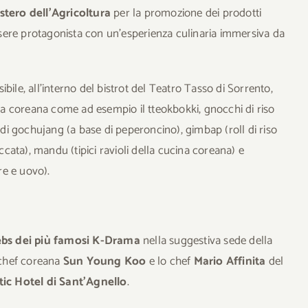
stero dell’Agricoltura
per la promozione dei prodotti
essere protagonista con un’esperienza culinaria immersiva da
bile, all’interno del bistrot del Teatro Tasso di Sorrento,
ica coreana come ad esempio il tteokbokki, gnocchi di riso
e di gochujang (a base di peperoncino), gimbap (roll di riso
iccata), mandu (tipici ravioli della cucina coreana) e
re e uovo).
lebs dei più famosi K-Drama
nella suggestiva sede della
chef coreana
Sun Young Koo
e lo chef
Mario Affinita
del
tic Hotel di Sant’Agnello
.