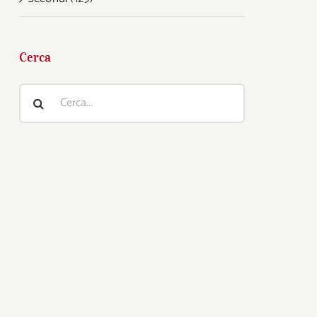
Cerca
Cerca
per: