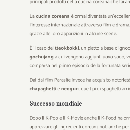
principali prodotti della cucina coreana che far
La
cucina coreana
è ormai diventata un’eccellent
l’interesse internazionale attraverso film e drama.
grazie alle loro apparizioni in alcune scene.
È il caso dei
tteokbokki
, un piatto a base di gnoc
gochujang
a cui vengono aggiunti uovo sodo, ver
comparsa nel primo episodio della fortunata ser
Dal dal film Parasite invece ha acquisito notorietà
chapaghetti
e
neoguri
, due tipi di spaghetti ar
Successo mondiale
Dopo il K-Pop e il K-Movie anche il K-Food ha orm
apprezzare gli ingredienti coreani, noti anche per 