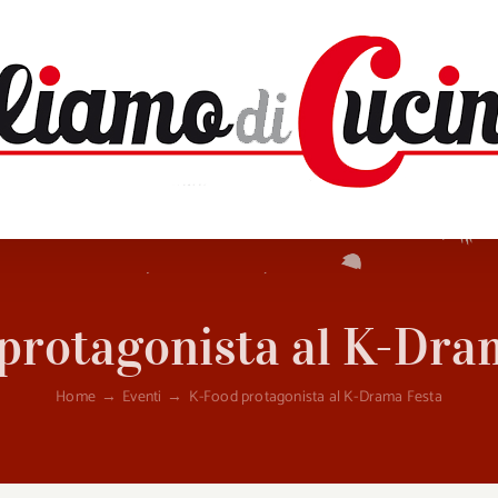
protagonista al K-Dra
Home
→
Eventi
→
K-Food protagonista al K-Drama Festa