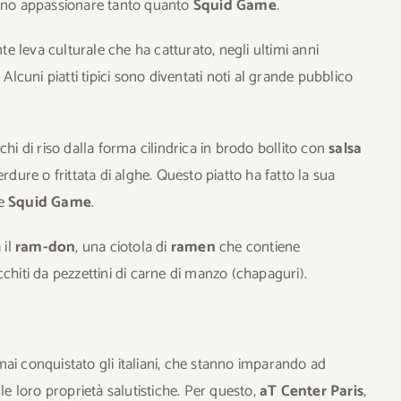
anno appassionare tanto quanto
Squid Game
.
e leva culturale che ha catturato, negli ultimi anni
 Alcuni piatti tipici sono diventati noti al grande pubblico
chi di riso dalla forma cilindrica in brodo bollito con
salsa
dure o frittata di alghe. Questo piatto ha fatto la sua
ie
Squid Game
.
 il
ram-don
, una ciotola di
ramen
che contiene
ricchiti da pezzettini di carne di manzo (chapaguri).
ai conquistato gli italiani, che stanno imparando ad
le loro proprietà salutistiche. Per questo,
aT Center Paris
,