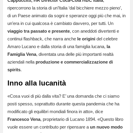
Cappuccitti, HR Director Coca-Cola HBC Italia
,
ripercorrono la storia di un’Italia ‘dal bicchiere mezzo pieno’,
di un Paese animato da sogni e speranze oggi più che mai, in
un’era in cui qualcosa è cambiato davvero, per tutti. Un
viaggio tra passato e presente
, con aneddoti divertenti e
continui flashback, che narra anche
le origini
del celebre
Amaro Lucano e dalla storia di una famiglia lucana,
la
Famiglia Vena
, diventata una delle più importanti realtà
aziendali nella
produzione e commercializzazione di
spirits
.
Inno alla lucanità
«Cosa vuoi di più dalla vita? E’ una domanda che ci siamo
posti spesso, soprattutto durante questa pandemia che ha
modificato gli equilibri mondiali finora in atto», dice
Francesco Vena
, proprietario di Lucano 1894. «Questo libro
vuole essere un contributo per ripensare a
un nuovo modo