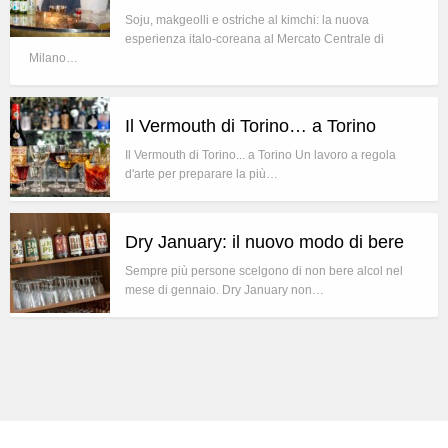
Soju, makgeolli e ostriche al kimchi: la nuova
esperienza italo-coreana al Mercato Centrale di
Milano…
Il Vermouth di Torino… a Torino
Il Vermouth di Torino... a Torino Un lavoro a regola
d'arte per preparare la più…
Dry January: il nuovo modo di bere
Sempre più persone scelgono di non bere alcol nel
mese di gennaio. Dry January non…