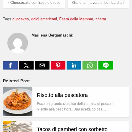
« Cheesecake con fragole e rose
Gite di primavera in Lombardia »
Tags
cupcakes
dolci americani
Festa della Mamma
ricetta
Marilena Bergamaschi
:
Related Post
Risotto alla pescatora
Ecco un grande classico della cucina di pesce: il
Risotto alla pescatora. Una ricetta golosa…
Tacos di gamberi con sorbetto