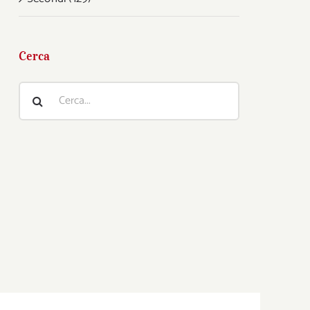
Cerca
Cerca
per: