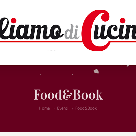
Food&Book
Home
→
Eventi
→
Food&Book