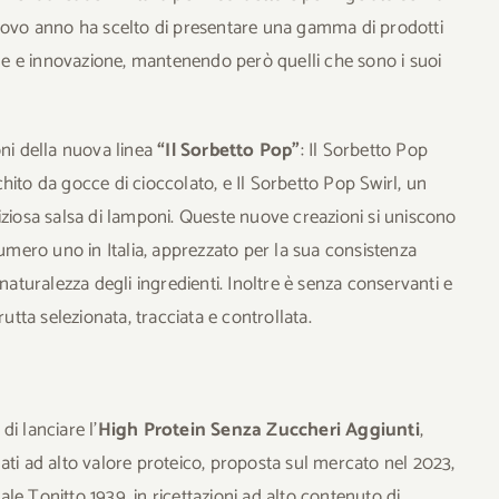
il nuovo anno ha scelto di presentare una gamma di prodotti
e e innovazione, mantenendo però quelli che sono i suoi
ni della nuova linea
“Il Sorbetto Pop”
: Il Sorbetto Pop
hito da gocce di cioccolato, e Il Sorbetto Pop Swirl, un
iziosa salsa di lamponi. Queste nuove creazioni si uniscono
numero uno in Italia, apprezzato per la sua consistenza
naturalezza degli ingredienti. Inoltre è senza conservanti e
rutta selezionata, tracciata e controllata.
di lanciare l’
High Protein Senza Zuccheri Aggiunti
,
ati ad alto valore proteico, proposta sul mercato nel 2023,
nale Tonitto 1939, in ricettazioni ad alto contenuto di