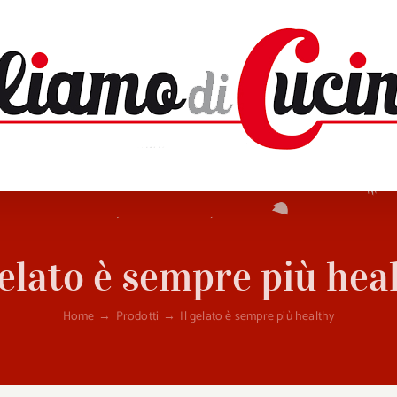
gelato è sempre più hea
Home
→
Prodotti
→
Il gelato è sempre più healthy