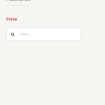
Cerca
Cerca
per: