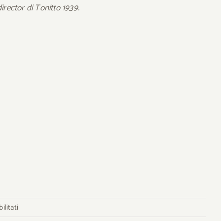
irector di Tonitto 1939.
su
litati
Il