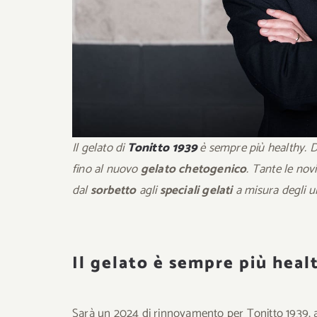
Il gelato
di
Tonitto 1939
è sempre più healthy.
fino al nuovo
gelato chetogenico
. Tante le novi
dal
sorbetto
agli
speciali gelati
a misura degli ul
Il gelato è sempre più heal
Sarà un 2024 di rinnovamento per Tonitto 1939, azi