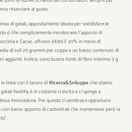
che sono le nuove richieste dei consumatori, sempre più
nza rinunciare al gusto.
linea di gelati, appositamente ideata per soddisfare le
Keto o che semplicemente monitorano l’apporto di
 Nocciola e Cacao, offrono infatti il 30% in meno di
media di soli 25 grammi per coppa e un basso contenuto di
ri aggiunti. Inoltre, sono buona fonte di fibre (minimo 3 g
 in linea con il lavoro di
Ricerca&Sviluppo
che stiamo
 gelati healthy è in costante crescita e ci spinge a
ntinua innovazione. Per questo ci sembrava opportuno
to con basso apporto di carboidrati che mantenesse però la
tto”.