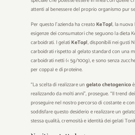
speciale che potesse essere in linea con quelle 
attenti al benessere del proprio organismo pur se
Per questo l’azienda ha creato
KeTop!
, la nuova 
esigenze dei consumatori che seguono la dieta 
carboidrati. I gelati
KeTop!
, disponibili nei gusti
carboidrati rispetto al gelato standard con una 
carboidrati netti (< 5g/100g), e sono senza zucche
per coppa) e di proteine.
“La scelta di realizzare un
gelato chetogenico
è
realizzando da molti anni”, prosegue. “Il trend dei
proseguire nel nostro percorso di costante e co
soddisfare questo desiderio e realizzare un gela
stessa qualità, cremosità e identità dei gelati Toni