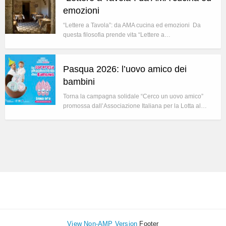
emozioni
“Lettere a Tavola”: da AMA cucina ed emozioni Da
questa filosofia prende vita “Lettere a…
Pasqua 2026: l’uovo amico dei
bambini
Torna la campagna solidale “Cerco un uovo amico”
promossa dall’Associazione Italiana per la Lotta al…
View Non-AMP Version
Footer