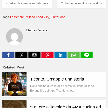
« Settesoli splende su Selinunte
Ciobar: ed è subito cioccolato »
Tags
Lessmore
Milano Food City
TuttoFood
Elettra Carrera
:
Related Post
T.conto. Un’app e una storia
Dalla cucina di casa alla ricerca: la storia di Ilaria
Bertinelli e dell’app T.conto, che…
“Lettere a Tavola”: da AMA cucina ed