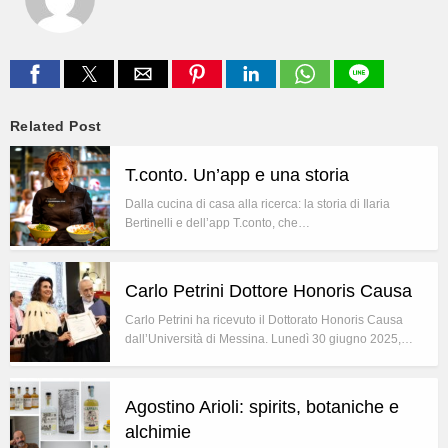
Related Post
T.conto. Un’app e una storia
Dalla cucina di casa alla ricerca: la storia di Ilaria
Bertinelli e dell’app T.conto, che…
Carlo Petrini Dottore Honoris Causa
Carlo Petrini ha ricevuto il Dottorato Honoris Causa
dall’Università di Messina. Lunedì 30 giugno 2025,…
Agostino Arioli: spirits, botaniche e
alchimie