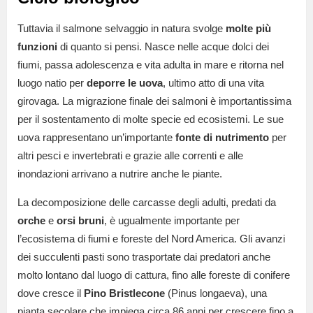
Tuttavia il salmone selvaggio in natura svolge
molte più
funzioni
di quanto si pensi. Nasce nelle acque dolci dei
fiumi, passa adolescenza e vita adulta in mare e ritorna nel
luogo natio per
deporre le uova
, ultimo atto di una vita
girovaga. La migrazione finale dei salmoni è importantissima
per il sostentamento di molte specie ed ecosistemi. Le sue
uova rappresentano un’importante
fonte di
nutrimento
per
altri pesci e invertebrati e grazie alle correnti e alle
inondazioni arrivano a nutrire anche le piante.
La decomposizione delle carcasse degli adulti, predati da
orche
e
orsi bruni
, è ugualmente importante per
l’ecosistema di fiumi e foreste del Nord America. Gli avanzi
dei succulenti pasti sono trasportate dai predatori anche
molto lontano dal luogo di cattura, fino alle foreste di conifere
dove cresce il
Pino Bristlecone
(Pinus longaeva), una
pianta secolare che impiega circa 86 anni per crescere fino a