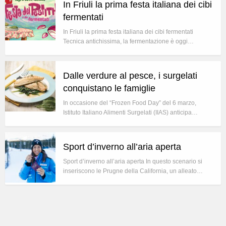
In Friuli la prima festa italiana dei cibi
fermentati
In Friuli la prima festa italiana dei cibi fermentati
Tecnica antichissima, la fermentazione è oggi…
Dalle verdure al pesce, i surgelati
conquistano le famiglie
In occasione del “Frozen Food Day” del 6 marzo,
Istituto Italiano Alimenti Surgelati (IIAS) anticipa…
Sport d’inverno all’aria aperta
Sport d’inverno all’aria aperta In questo scenario si
inseriscono le Prugne della California, un alleato…