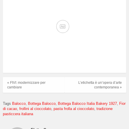
Ad
« FIVI: modernizzare per
L’etichetta è un’opera d’arte
cambiare
contemporanea »
Tags
Balocco
Bottega Balocco
Bottega Balocco Italia Bakery 1927
Fior
di cacao
frollini al cioccolato
pasta frolla al cioccolato
tradizione
pasticcera italiana