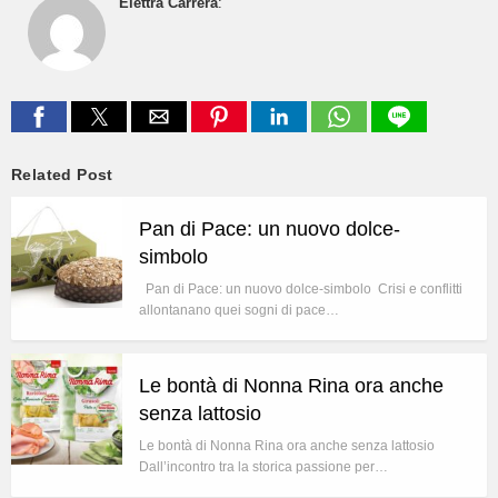
Elettra Carrera
:
Related Post
Pan di Pace: un nuovo dolce-
simbolo
Pan di Pace: un nuovo dolce-simbolo Crisi e conflitti
allontanano quei sogni di pace…
Le bontà di Nonna Rina ora anche
senza lattosio
Le bontà di Nonna Rina ora anche senza lattosio
Dall’incontro tra la storica passione per…