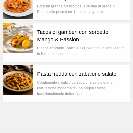
Ecco un grande classico della cucina di pesce: il
Risotto alla pescatora. Una ricetta golosa…
Tacos di gamberi con sorbetto
Mango & Passion
Ricetta anticaldo Tonitto 1939, azienda italiana leader
in Italia per il sorbetto e per i…
Pasta fredda con zabaione salato
Condimento creativo Lo zabaione salato è una
rivisitazione moderna di una preparazione
tradizionalmente dolce. Nato…