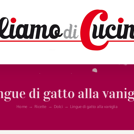
ngue di gatto alla vanig
Home
→
Ricette
→
Dolci
→
Lingue di gatto alla vaniglia