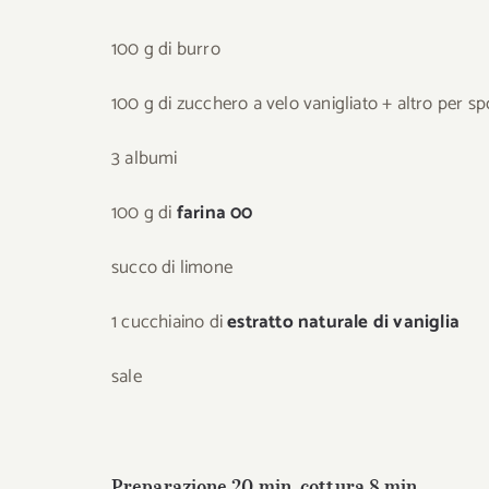
100 g di burro
100 g di zucchero a velo vanigliato + altro per sp
3 albumi
100 g di
farina 00
succo di limone
1 cucchiaino di
estratto naturale di vaniglia
sale
Preparazione 20 min, cottura 8 min