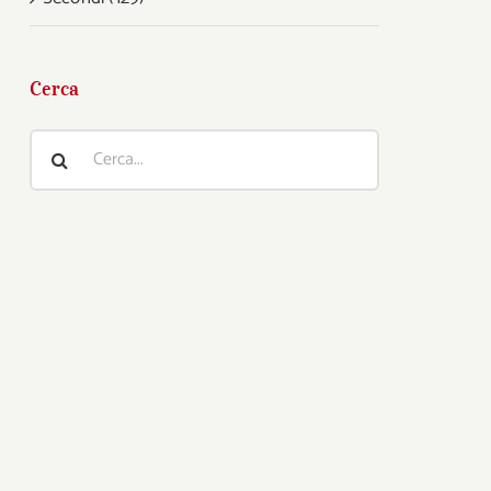
Cerca
Cerca
per: