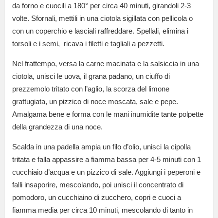
da forno e cuocili a 180° per circa 40 minuti, girandoli 2-3
volte. Sfornali, mettili in una ciotola sigillata con pellicola o
con un coperchio e lasciali raffreddare. Spellali, elimina i
torsoli e i semi, ricava i filetti e tagliali a pezzetti.
Nel frattempo, versa la carne macinata e la salsiccia in una
ciotola, unisci le uova, il grana padano, un ciuffo di
prezzemolo tritato con l’aglio, la scorza del limone
grattugiata, un pizzico di noce moscata, sale e pepe.
Amalgama bene e forma con le mani inumidite tante polpette
della grandezza di una noce.
Scalda in una padella ampia un filo d’olio, unisci la cipolla
tritata e falla appassire a fiamma bassa per 4-5 minuti con 1
cucchiaio d’acqua e un pizzico di sale. Aggiungi i peperoni e
falli insaporire, mescolando, poi unisci il concentrato di
pomodoro, un cucchiaino di zucchero, copri e cuoci a
fiamma media per circa 10 minuti, mescolando di tanto in