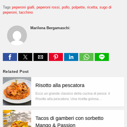
Tags
peperoni gialli
peperoni rossi
pollo
polpette
ricetta
sugo di
peperoni
tacchino
Marilena Bergamaschi
:
Related Post
Risotto alla pescatora
Ecco un grande classico della cucina di pesce: il
Risotto alla pescatora. Una ricetta golosa…
Tacos di gamberi con sorbetto
Mango & Passion