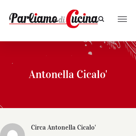
Salta
al
contenuto
Antonella Cicalo'
Circa
Antonella Cicalo'