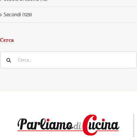
Secondi (129)
Cerca
Cerca
per: