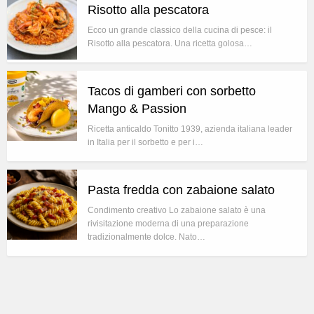
Risotto alla pescatora
Ecco un grande classico della cucina di pesce: il
Risotto alla pescatora. Una ricetta golosa…
Tacos di gamberi con sorbetto
Mango & Passion
Ricetta anticaldo Tonitto 1939, azienda italiana leader
in Italia per il sorbetto e per i…
Pasta fredda con zabaione salato
Condimento creativo Lo zabaione salato è una
rivisitazione moderna di una preparazione
tradizionalmente dolce. Nato…