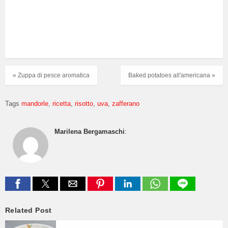
« Zuppa di pesce aromatica
Baked potatoes all'americana »
Tags
mandorle
ricetta
risotto
uva
zafferano
Marilena Bergamaschi
:
Related Post