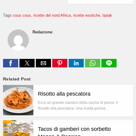
Tags
cous cous
ricette del nord Africa
ricette esotiche
tipiak
Redazione
:
Related Post
Risotto alla pescatora
Ecco un grande classico della cucina di pesce: il
Risotto alla pescatora. Una ricetta golosa…
Tacos di gamberi con sorbetto