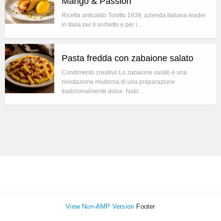
Mango & Passion
Ricetta anticaldo Tonitto 1939, azienda italiana leader
in Italia per il sorbetto e per i…
Pasta fredda con zabaione salato
Condimento creativo Lo zabaione salato è una
rivisitazione moderna di una preparazione
tradizionalmente dolce. Nato…
View Non-AMP Version
Footer