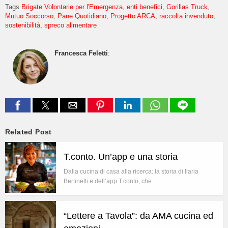
Tags
Brigate Volontarie per l'Emergenza
enti benefici
Gorillas Truck
Mutuo Soccorso
Pane Quotidiano
Progetto ARCA
raccolta invenduto
sostenibilità
spreco alimentare
Francesca Feletti
:
Related Post
T.conto. Un’app e una storia
Dalla cucina di casa alla ricerca: la storia di Ilaria
Bertinelli e dell’app T.conto, che…
“Lettere a Tavola”: da AMA cucina ed