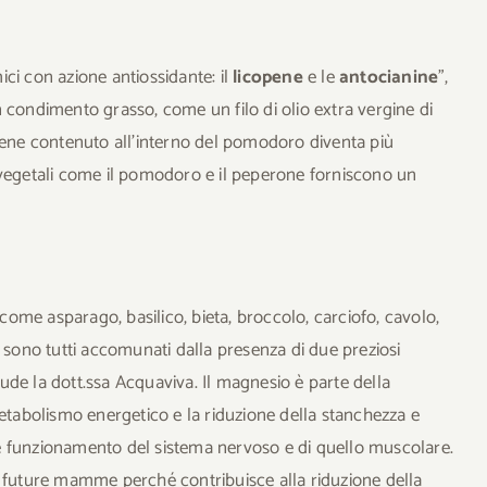
ci con azione antiossidante: il
licopene
e le
antocianine
”,
 condimento grasso, come un filo di olio extra vergine di
opene contenuto all’interno del pomodoro diventa più
 vegetali come il pomodoro e il peperone forniscono un
i come asparago, basilico, bieta, broccolo, carciofo, cavolo,
e sono tutti accomunati dalla presenza di due preziosi
lude la dott.ssa Acquaviva. Il magnesio è parte della
metabolismo energetico e la riduzione della stanchezza e
e funzionamento del sistema nervoso e di quello muscolare.
elle future mamme perché contribuisce alla riduzione della