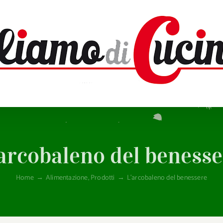
’arcobaleno del benesse
Home
→
Alimentazione
,
Prodotti
→
L’arcobaleno del benessere