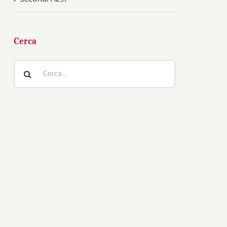
Cerca
Cerca
per: