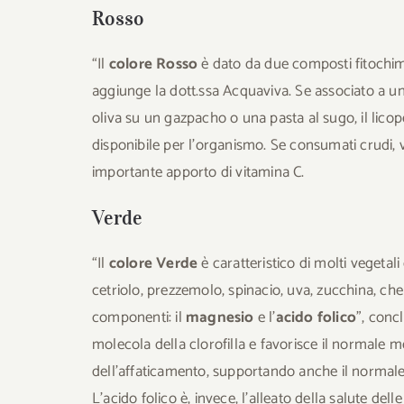
Rosso
“Il
colore Rosso
è dato da due composti fitochimi
aggiunge la dott.ssa Acquaviva. Se associato a un
oliva su un gazpacho o una pasta al sugo, il lic
disponibile per l’organismo. Se consumati crudi,
importante apporto di vitamina C.
Verde
“Il
colore Verde
è caratteristico di molti vegetal
cetriolo, prezzemolo, spinacio, uva, zucchina, ch
componenti: il
magnesio
e l’
acido folico
”, conc
molecola della clorofilla e favorisce il normale 
dell’affaticamento, supportando anche il normal
L’acido folico è, invece, l’alleato della salute d