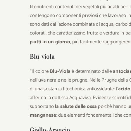
fitonutrienti contenuti nei vegetali più adatti per
contengono componenti preziosi che lavorano in sin
sono dati dall’azione combinata di acqua, carboidra
colorati, che caratterizzano frutta e verdura in ba
piatti in un giorno
, più facilmente raggiungerem
Blu-viola
“Il colore
Blu-Viola
è determinato dalle
antocia
nell’uva nera e nelle prugne. Nelle Prugne della Ca
di una sostanza fitochimica antiossidante: l’
acido
afferma la dott.ssa Acquaviva. Evidenze scientifi
supportano
la salute delle ossa
poiché hanno un
manganese
: due elementi fondamentali che co
Giallo-Arancio