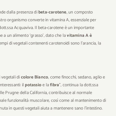
nde dalla presenza di
beta-carotene
, un composto
ostro organismo converte in vitamina A, essenziale per
ott.ssa Acquaviva. Il beta-carotene è un importante
ne a un alimento ‘grasso’, dato che la
vitamina A è
esempi di vegetali contenenti carotenoidi sono l’arancia, la
 vegetali di
colore Bianco
, come finocchi, sedano, aglio e
nteressanti: il
potassio
e la
fibra
”, continua la dott.ssa
le Prugne della California, contribuisce al normale
ale funzionalità muscolare, così come al mantenimento di
ta in questi vegetali aiuta a mantenere sano l’intestino.