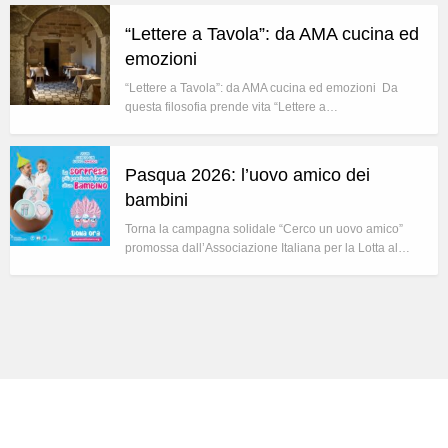
“Lettere a Tavola”: da AMA cucina ed
emozioni
“Lettere a Tavola”: da AMA cucina ed emozioni Da
questa filosofia prende vita “Lettere a…
Pasqua 2026: l’uovo amico dei
bambini
Torna la campagna solidale “Cerco un uovo amico”
promossa dall’Associazione Italiana per la Lotta al…