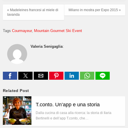
« Madeleines francesi al miele di
Milano in mostra per Expo 2015 »
lavanda
Tags
Courmayeur
Mountain Gourmet Ski Event
Valeria Senigaglia
:
Related Post
T.conto. Un’app e una storia
Dalla cucina di casa alla ricerca: la storia di Ilaria
Bertinelli e dell’app T.conto, che…