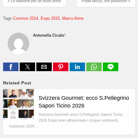
« Le vitamine per un buon anno
Frutta secca, che passione! »
Tags
Convivio 2014
Expo 2015
Marco Aime
Antonella Cicalo'
:
Related Post
Svizzera Gourmet: ecco S.Pellegrino
Sapori Ticino 2026
Svizzera Gourmet: ecco S.Pellegrino Sapori Ticino
2026 Dopo aver attraversato i cinque continenti,
l'edizione 2026…