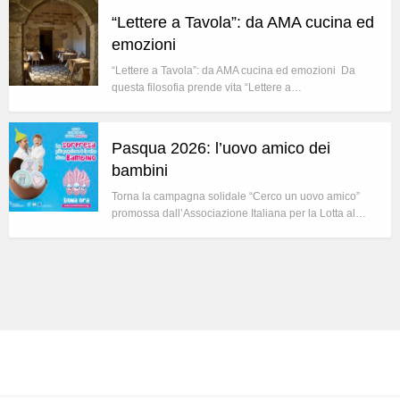
“Lettere a Tavola”: da AMA cucina ed
emozioni
“Lettere a Tavola”: da AMA cucina ed emozioni Da
questa filosofia prende vita “Lettere a…
Pasqua 2026: l’uovo amico dei
bambini
Torna la campagna solidale “Cerco un uovo amico”
promossa dall’Associazione Italiana per la Lotta al…