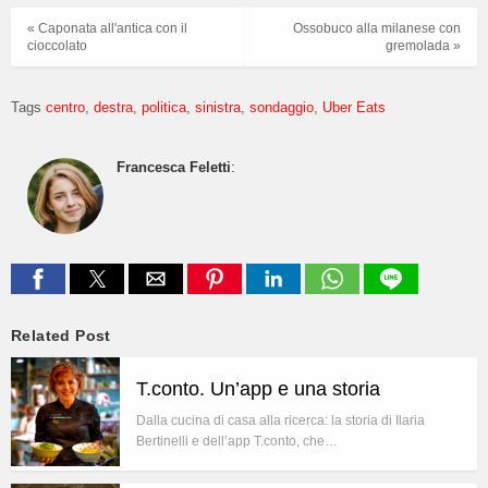
« Caponata all'antica con il
Ossobuco alla milanese con
cioccolato
gremolada »
Tags
centro
destra
politica
sinistra
sondaggio
Uber Eats
Francesca Feletti
:
Related Post
T.conto. Un’app e una storia
Dalla cucina di casa alla ricerca: la storia di Ilaria
Bertinelli e dell’app T.conto, che…